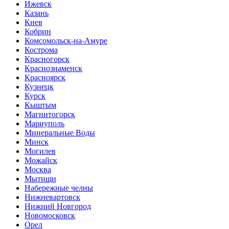
Ижевск
Казань
Киев
Кобрин
Комсомольск-на-Амуре
Кострома
Красногорск
Краснознаменск
Красноярск
Кузнецк
Курск
Кыштым
Магнитогорск
Мариуполь
Минеральные Воды
Минск
Могилев
Можайск
Москва
Мытищи
Набережные челны
Нижневартовск
Нижний Новгород
Новомосковск
Орел