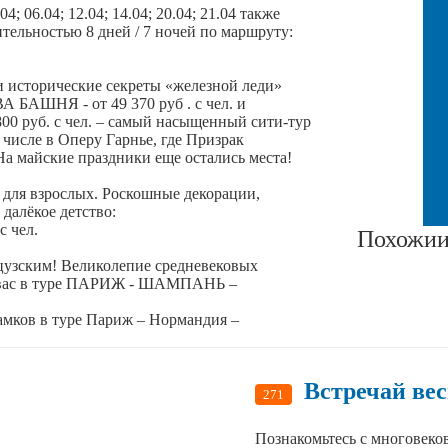
; 06.04; 12.04; 14.04; 20.04; 21.04 также
ьностью 8 дней / 7 ночей по маршруту:
и исторические секреты «железной леди»
ШНЯ - от 49 370 руб . с чел. и
б. с чел. – самый насыщенный сити-тур
 числе в Оперу Гарнье, где Призрак
а майские праздники еще остались места!
и для взрослых. Роскошные декорации,
 далёкое детство:
с чел.
Похожии
цузским! Великолепие средневековых
т вас в туре ПАРИЖ - ШАМПАНЬ –
амков в туре Париж – Нормандия –
Встречай ве
271
Познакомьтесь с многовеко