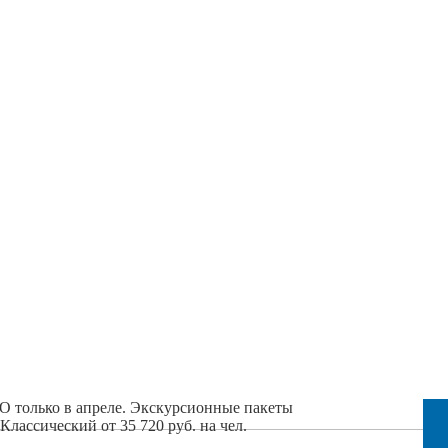
крываем летний сезо
только в апреле. Экскурсионные пакеты
лассический от 35 720 руб. на чел.