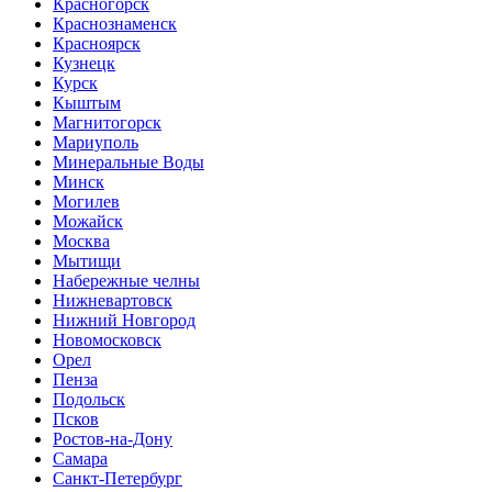
Красногорск
Краснознаменск
Красноярск
Кузнецк
Курск
Кыштым
Магнитогорск
Мариуполь
Минеральные Воды
Минск
Могилев
Можайск
Москва
Мытищи
Набережные челны
Нижневартовск
Нижний Новгород
Новомосковск
Орел
Пенза
Подольск
Псков
Ростов-на-Дону
Самара
Санкт-Петербург