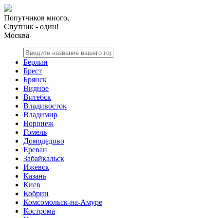
Попутчиков много,
Спутник - один!
Москва
Берлин
Брест
Брянск
Видное
Витебск
Владивосток
Владимир
Воронеж
Гомель
Домодедово
Ереван
Забайкальск
Ижевск
Казань
Киев
Кобрин
Комсомольск-на-Амуре
Кострома