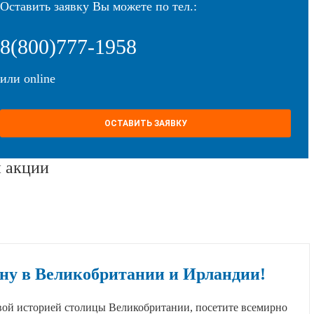
Оставить заявку Вы можете по тел.:
8(800)777-1958
или online
ОСТАВИТЬ ЗАЯВКУ
 акции
сну в Великобритании и Ирландии!
вой историей столицы Великобритании, посетите всемирно